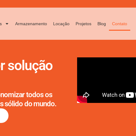
s
Armazenamento
Locação
Projetos
Blog
Contato
r solução
onomizar todos os
s sólido do mundo.