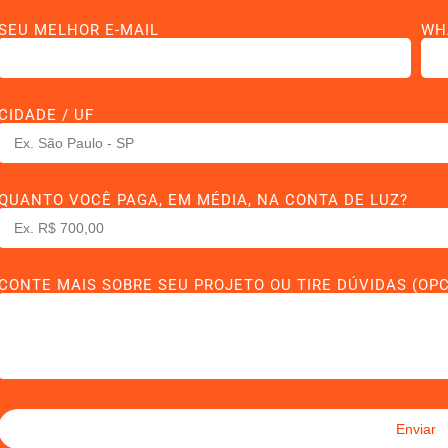
SEU MELHOR E-MAIL
WH
CIDADE / UF
QUANTO VOCÊ PAGA, EM MÉDIA, NA CONTA DE LUZ?
CONTE MAIS SOBRE SEU PROJETO OU TIRE DÚVIDAS (OP
Enviar