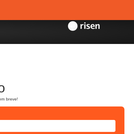
o
em breve!